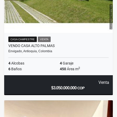
CASA CAMPESTRE
VENTA
VENDO CASA ALTO PALMAS
Envigado, Antioquia, Colombia
4
Alcobas
4
Garaje
2
6
Baños
450
Área m
Venta
$3.050.000.000
COP