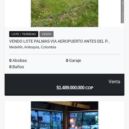
LOTE / TERRENO
VENTA
VENDO LOTE PALMAS VIA AEROPUERTO ANTES DEL P…
Medellín, Antioquia, Colombia
0
Alcobas
0
Garaje
0
Baños
Venta
$1.489.000.000
COP