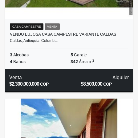
CASA CAMPESTRE
VENTA
VENDO LUJOSA CASA CAMPESTRE VARIANTE CALDAS
Caldas, Antioquia, Colombia
3
Alcobas
5
Garaje
2
4
Baños
342
Área m
Venta
Alquiler
$2.300.000.000
$8.500.000
COP
COP