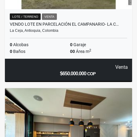
LOTE / TERRENO
VENTA
VENDO LOTE EN PARCELACIÓN EL CAMPANARIO- LA C…
La Ceja, Antioquia, Colombia
0
Alcobas
0
Garaje
2
0
Baños
00
Área m
Venta
$650.000.000
COP