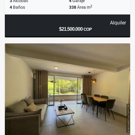
3
Alcobas
4
Garaje
2
4
Baños
338
Área m
Alquiler
$21.500.000
COP