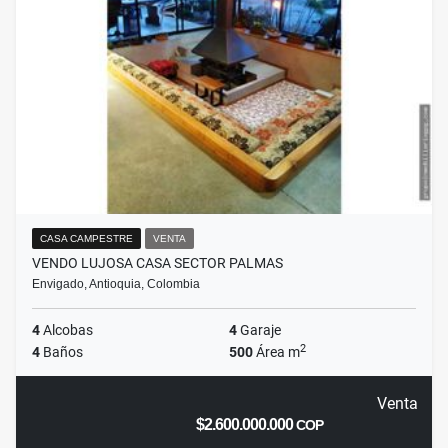
CASA CAMPESTRE
VENTA
VENDO LUJOSA CASA SECTOR PALMAS
Envigado, Antioquia, Colombia
4
Alcobas
4
Garaje
2
4
Baños
500
Área m
Venta
$2.600.000.000
COP