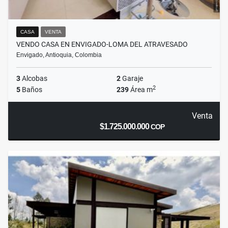
CASA
VENTA
VENDO CASA EN ENVIGADO-LOMA DEL ATRAVESADO
Envigado, Antioquia, Colombia
3
Alcobas
2
Garaje
2
5
Baños
239
Área m
Venta
$1.725.000.000
COP