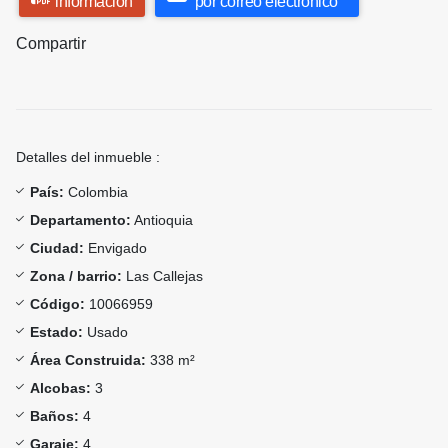
información
por correo electrónico
Compartir
Detalles del inmueble :
País:
Colombia
Departamento:
Antioquia
Ciudad:
Envigado
Zona / barrio:
Las Callejas
Código:
10066959
Estado:
Usado
Área Construida:
338 m²
Alcobas:
3
Baños:
4
Garaje:
4