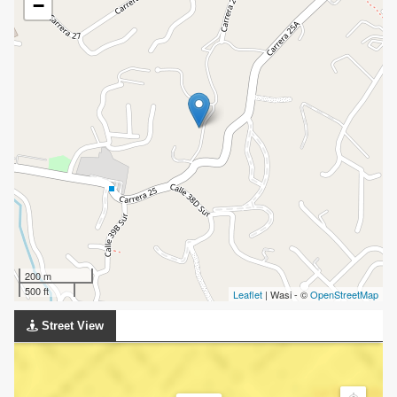
−
200 m
500 ft
Leaflet
| Wasi - ©
OpenStreetMap
Street View