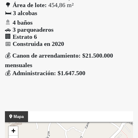
🌳
Área de lote:
454,86 m²
🛏️
3 alcobas
🚿
4 baños
🚗
3 parqueaderos
🏢
Estrato 6
📅
Construida en 2020
💰
Canon de arrendamiento: $21.500.000
mensuales
💰
Administración: $1.647.500
Mapa
+