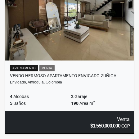
APARTAMENTO
VENTA
VENDO HERMOSO APARTAMENTO ENVIGADO-ZUÑIGA
Envigado, Antioquia, Colombia
4
Alcobas
2
Garaje
2
5
Baños
190
Área m
Venta
$1.550.000.000
COP