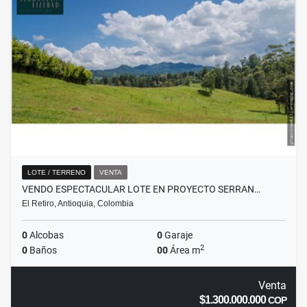
LOTE / TERRENO
VENTA
VENDO ESPECTACULAR LOTE EN PROYECTO SERRAN…
El Retiro, Antioquia, Colombia
0
Alcobas
0
Garaje
2
0
Baños
00
Área m
Venta
$1.300.000.000
COP