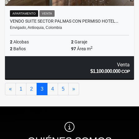
APARTAMENTO
VENTA
VENDO SUITE SECTOR PALMAS CON PERMISO HOTEL…
Envigado, Antioquia, Colombia
2
Alcobas
2
Garaje
2
2
Baños
97
Área m
Venta
$1.100.000.000
COP
Anterior
Siguiente
«
1
2
3
4
5
»