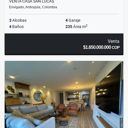
VENTA CASA SAN LUCAS
Envigado, Antioquia, Colombia
3
Alcobas
4
Garaje
2
4
Baños
235
Área m
Venta
$1.650.000.000
COP