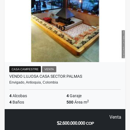
CASA CAMPESTRE
VENTA
VENDO LUJOSA CASA SECTOR PALMAS
Envigado, Antioquia, Colombia
4
Alcobas
4
Garaje
2
4
Baños
500
Área m
Venta
$2.600.000.000
COP