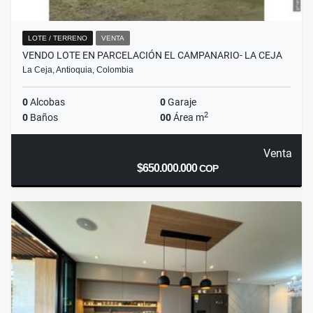
LOTE / TERRENO
VENTA
VENDO LOTE EN PARCELACIÓN EL CAMPANARIO- LA CEJA
La Ceja, Antioquia, Colombia
0
Alcobas
0
Garaje
2
0
Baños
00
Área m
Venta
$650.000.000
COP