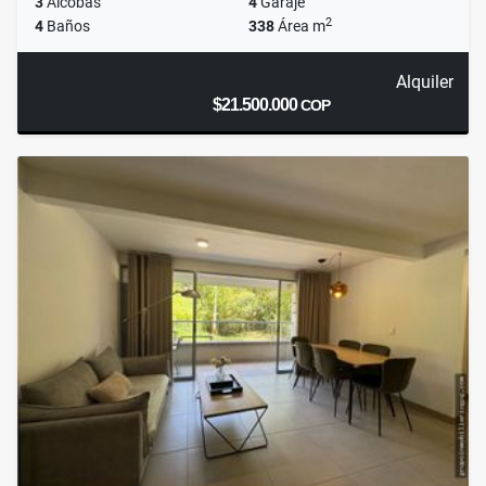
3
Alcobas
4
Garaje
2
4
Baños
338
Área m
Alquiler
$21.500.000
COP