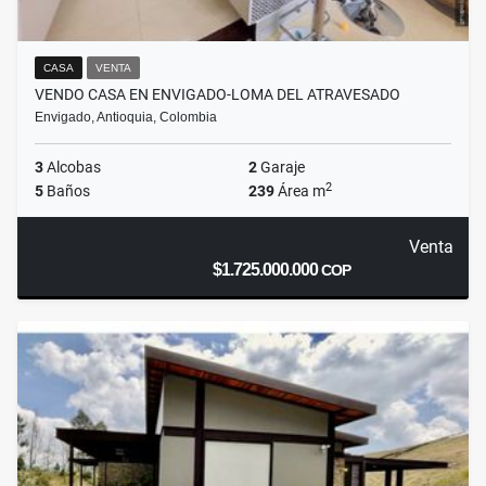
CASA
VENTA
VENDO CASA EN ENVIGADO-LOMA DEL ATRAVESADO
Envigado, Antioquia, Colombia
3
Alcobas
2
Garaje
2
5
Baños
239
Área m
Venta
$1.725.000.000
COP