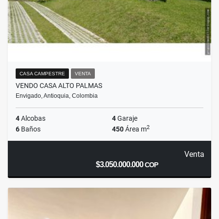
CASA CAMPESTRE
VENTA
VENDO CASA ALTO PALMAS
Envigado, Antioquia, Colombia
4
Alcobas
4
Garaje
2
6
Baños
450
Área m
Venta
$3.050.000.000
COP