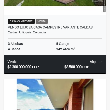
CASA CAMPESTRE
VENTA
VENDO LUJOSA CASA CAMPESTRE VARIANTE CALDAS
Caldas, Antioquia, Colombia
3
Alcobas
5
Garaje
2
4
Baños
342
Área m
Venta
Alquiler
$2.300.000.000
$8.500.000
COP
COP