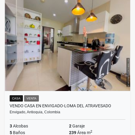
CASA
VENTA
VENDO CASA EN ENVIGADO-LOMA DEL ATRAVESADO
Envigado, Antioquia, Colombia
3
Alcobas
2
Garaje
2
5
Baños
239
Área m