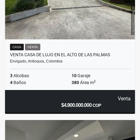
CASA
VENTA
VENTA CASA DE LUJO EN EL ALTO DE LAS PALMAS
Envigado, Antioquia, Colombia
3
Alcobas
10
Garaje
2
4
Baños
380
Área m
Venta
$4.900.000.000
COP