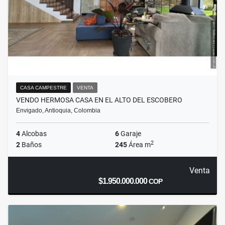
CASA CAMPESTRE
VENTA
VENDO HERMOSA CASA EN EL ALTO DEL ESCOBERO
Envigado, Antioquia, Colombia
4
Alcobas
6
Garaje
2
2
Baños
245
Área m
Venta
$1.950.000.000
COP