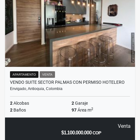
APARTAMENTO
VENTA
VENDO SUITE SECTOR PALMAS CON PERMISO HOTELERO
Envigado, Antioquia, Colombia
2
Alcobas
2
Garaje
2
2
Baños
97
Área m
Venta
$1.100.000.000
COP