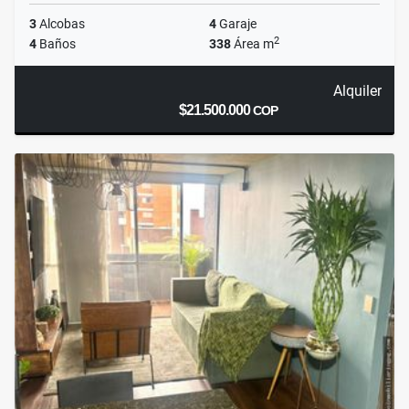
3
Alcobas
4
Garaje
2
4
Baños
338
Área m
Alquiler
$21.500.000
COP