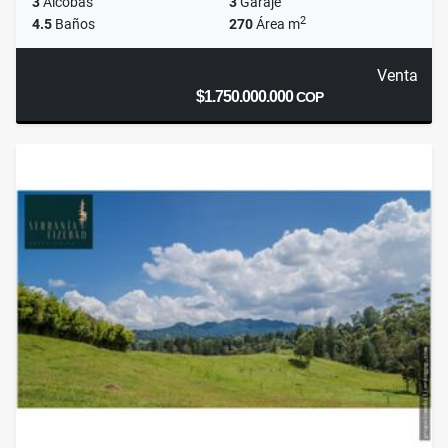
3
Alcobas
3
Garaje
2
4.5
Baños
270
Área m
Venta
$1.750.000.000
COP