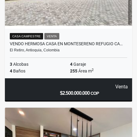
CASA CAMPESTRE
VENTA
VENDO HERMOSA CASA EN MONTESERENO REFUGIO CA…
El Retiro, Antioquia, Colombia
3
Alcobas
4
Garaje
2
4
Baños
255
Área m
Venta
$2.500.000.000
COP