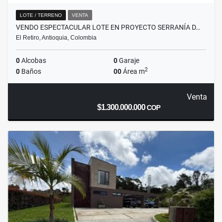
LOTE / TERRENO
VENTA
VENDO ESPECTACULAR LOTE EN PROYECTO SERRANÍA D…
El Retiro, Antioquia, Colombia
0
Alcobas
0
Garaje
2
0
Baños
00
Área m
Venta
$1.300.000.000
COP