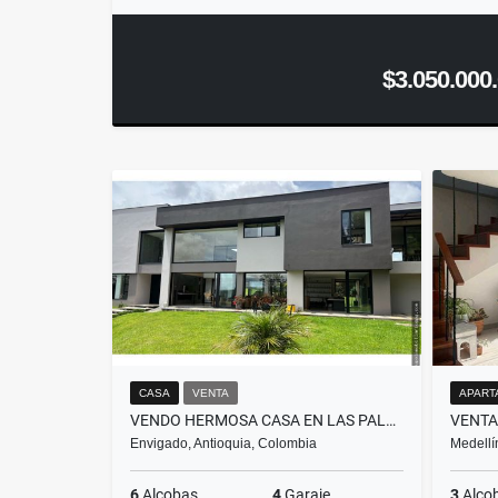
$3.050.000
CASA
VENTA
APART
VENDO HERMOSA CASA EN LAS PALMAS
Envigado, Antioquia, Colombia
Medellí
6
Alcobas
4
Garaje
3
Alco