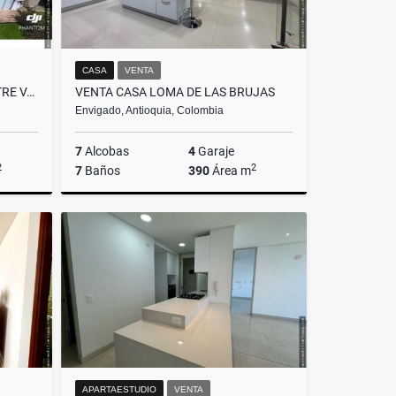
CASA
VENTA
VENDO LUJOSA CASA CAMPESTRE VARIANTE CALDAS
VENTA CASA LOMA DE LAS BRUJAS
Envigado, Antioquia, Colombia
7
Alcobas
4
Garaje
2
2
7
Baños
390
Área m
lquiler
Venta
00
$1.850.000.000
APARTAESTUDIO
VENTA