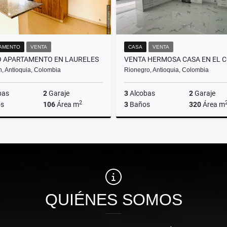
AMENTO
VENTA
CASA
VENTA
 APARTAMENTO EN LAURELES
n, Antioquia, Colombia
Rionegro, Antioquia, Colombia
bas
2
Garaje
3
Alcobas
2
Garaje
2
s
106
Área m
3
Baños
320
Área m
Venta
$780.000.000
$1.800.000.000
QUIÉNES SOMOS