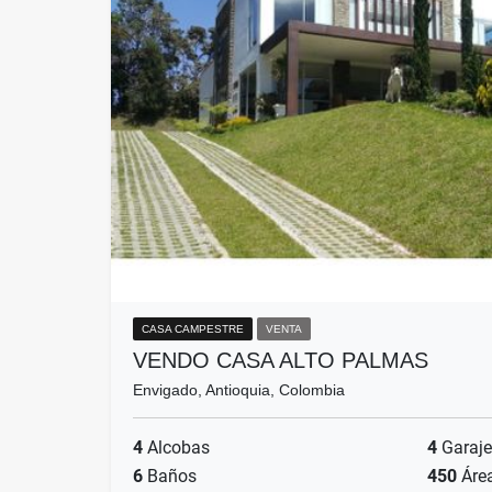
CASA CAMPESTRE
VENTA
VENDO CASA ALTO PALMAS
Envigado, Antioquia, Colombia
4
Alcobas
4
Garaje
6
Baños
450
Áre