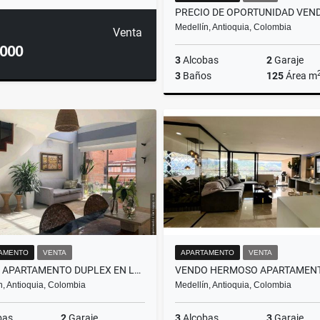
Medellín, Antioquia, Colombia
Venta
.000
3
Alcobas
2
Garaje
3
Baños
125
Área m
$750.000.000
AMENTO
VENTA
APARTAMENTO
VENTA
VENTA APARTAMENTO DUPLEX EN LAURELES
n, Antioquia, Colombia
Medellín, Antioquia, Colombia
bas
2
Garaje
3
Alcobas
3
Garaje