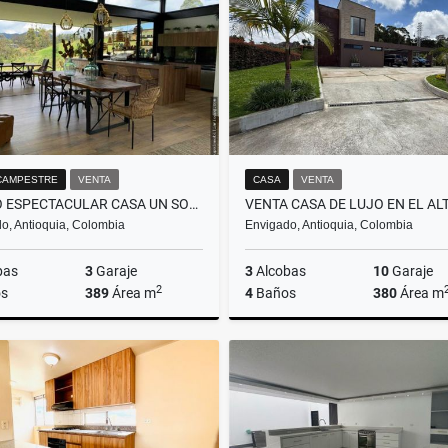
$21.500.000
$3.400.000
CAMPESTRE
VENTA
CASA
VENTA
VENDO ESPECTACULAR CASA UN SOLO NIVEL SECTOR LA ACUARELA
o, Antioquia, Colombia
Envigado, Antioquia, Colombia
bas
3
Garaje
3
Alcobas
10
Garaje
2
s
389
Área m
4
Baños
380
Área m
Venta
$4.200.000.000
$4.900.000.000