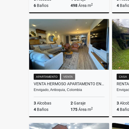
2
6
Baños
498
Área m
4
Baño
Venta
$4.800.000.000
APARTAMENTO
VENTA
CASA
VENTA HERMOSO APARTAMENTO EN LA LOMA DE LAS BRUJAS
Envigado, Antioquia, Colombia
Envigad
3
Alcobas
2
Garaje
3
Alco
2
4
Baños
175
Área m
4
Baño
Venta