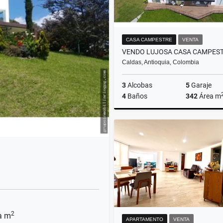
CASA CAMPESTRE
VENTA
Caldas, Antioquia, Colombia
3
Alcobas
5
Garaje
4
Baños
342
Área m
Venta
A
$2.300.000.000
$8.500.0
2
a m
APARTAMENTO
VENTA