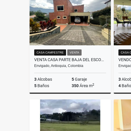
$1.640.000.000
CASA CAMPESTRE
VENTA
CASA 
VENTA CASA PARTE BAJA DEL ESCOBERO
Envigado, Antioquia, Colombia
Envigad
3
Alcobas
5
Garaje
3
Alco
2
5
Baños
350
Área m
4
Baño
Venta
$2.300.000.000