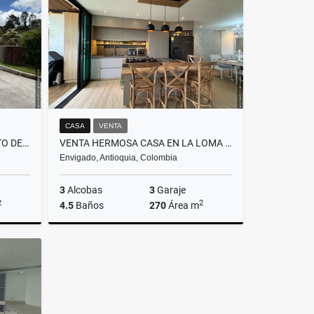
$1.100.000.000
CASA
VENTA
VENTA CASA DE LUJO EN EL ALTO DE LAS PALMAS
VENTA HERMOSA CASA EN LA LOMA DEL ATRAVESADO
Envigado, Antioquia, Colombia
3
Alcobas
3
Garaje
2
2
4.5
Baños
270
Área m
Venta
Venta
$1.750.000.000