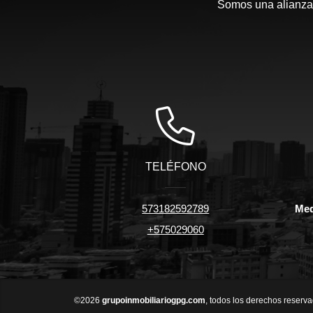
Somos una alianza 
TELÉFONO
573182592789
Med
+575029060
©2026
grupoinmobiliariogpg.com
, todos los derechos reserva