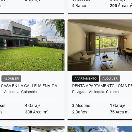
s
4
Baños
205
Área m
Venta
$700.000.000
$2.550.000.000
ALQUILER
APARTAMENTO
ALQUILER
RENTA CASA EN LA CALLEJA ENVIGADO
o, Antioquia, Colombia
Envigado, Antioquia, Colombia
bas
4
Garaje
3
Alcobas
1
Garaje
2
2
s
338
Área m
2
Baños
75
Área m
Alquiler
A