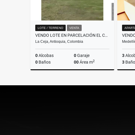
LOTE / TERRENO
VENTA
APART
VENDO LOTE EN PARCELACIÓN EL CAMPANARIO- LA CEJA
VENDO
La Ceja, Antioquia, Colombia
Medellí
0
Alcobas
0
Garaje
3
Alco
2
0
Baños
00
Área m
3
Baño
Venta
$650.000.000