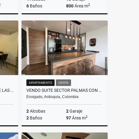
2
2
6
Baños
800
Área m
Venta
Venta
$6.500.000.000
APARTAMENTO
VENTA
RENTA APARTAMENTO LOMA DE LAS BRUJAS
VENDO SUITE SECTOR PALMAS CON PERMISO HOTELERO
Envigado, Antioquia, Colombia
2
Alcobas
2
Garaje
2
2
Baños
97
Área m
lquiler
Venta