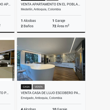
PRECIO DE OPORTUNIDAD VENDO APARTAMENTO POBLADO SECTOR EL CAMPESTR
VENTA APARTAMENTO EN EL POBLADO CERCA AL CC EL TESORO
Medellín, Antioquia, Colombia
1
Alcobas
1
Garaje
2
2
2
Baños
72
Área m
Venta
Venta
$780.000.000
CASA
VENTA
VENDO HERMOSO APARTAMENTO POBLADO - SANTA MARÍA DE LOS ANGELES
VENTA CASA DE LUJO ESCOBERO PARTE BAJA
Envigado, Antioquia, Colombia
4
Alcobas
10
Garaje